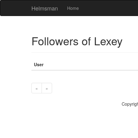
Helmsman
Home
Followers of Lexey
User
«
»
Copyr