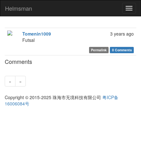
Helmsman
Toggl
naviga
Tomenin1009
3 years ago
Futsal
Permalink
0 Comments
Comments
«
»
Copyright © 2015-2025 珠海市无境科技有限公司
粤ICP备
16006084号